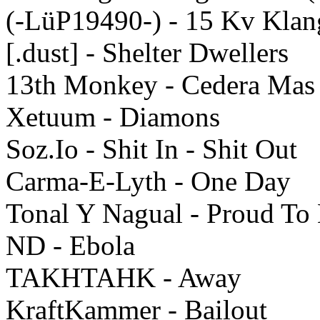
(-LüP19490-) - 15 Kv Klan
[.dust] - Shelter Dwellers
13th Monkey - Cedera Mas
Xetuum - Diamons
Soz.Io - Shit In - Shit Out
Carma-E-Lyth - One Day
Tonal Y Nagual - Proud To
ND - Ebola
TAKHTAHK - Away
KraftKammer - Bailout