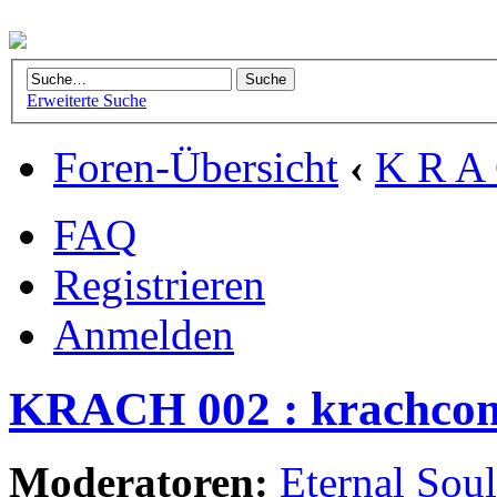
Erweiterte Suche
Foren-Übersicht
‹
K R A 
FAQ
Registrieren
Anmelden
KRACH 002 : krachcom
Moderatoren:
Eternal Soul