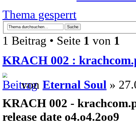
Thema gesperrt
1 Beitrag • Seite
1
von
1
KRACH 002 : krachcom.p
von
Eternal Soul
» 27.
KRACH 002 - krachcom.pi
release date o4.o4.2oo9