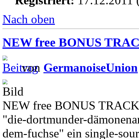
Registriert:
17.12.2011 
Nach oben
NEW free BONUS TRACK
von
GermanoiseUnion
NEW free BONUS TRACK o
"die-dortmunder-dämonenam
dem-fuchse" ein single-sou