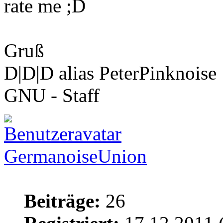
rate me ;D
Gruß
D|D|D alias PeterPinknoise
GNU - Staff
GermanoiseUnion
Beiträge:
26