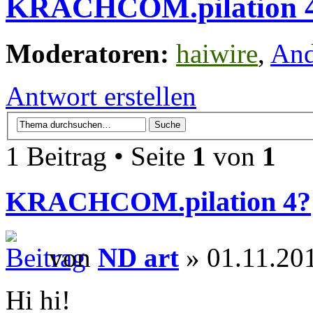
KRACHCOM.pilation 
Moderatoren:
haiwire
,
An
Antwort erstellen
1 Beitrag • Seite
1
von
1
KRACHCOM.pilation 4?
von
ND art
» 01.11.201
Hi hi!