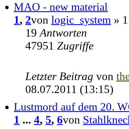
MAO - new material
1
,
2
von
logic_system
» 1
19
Antworten
47951
Zugriffe
Letzter Beitrag
von
th
08.07.2011 (13:15)
Lustmord auf dem 20. 
1
...
4
,
5
,
6
von
Stahlknec