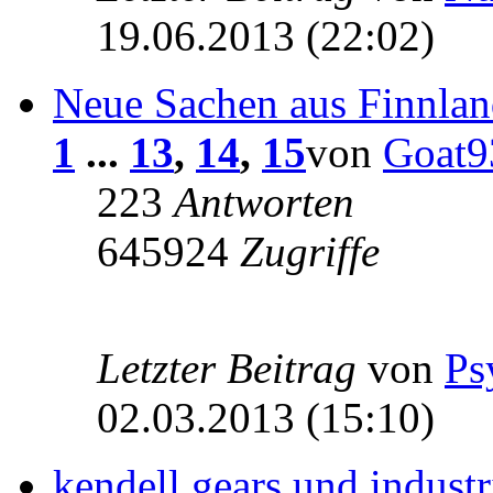
19.06.2013 (22:02)
Neue Sachen aus Finnla
1
...
13
,
14
,
15
von
Goat9
223
Antworten
645924
Zugriffe
Letzter Beitrag
von
Ps
02.03.2013 (15:10)
kendell gears und industr