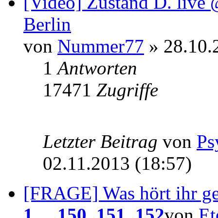
[Video] Zustand D. live 
Berlin
von
Nummer77
» 28.10.
1
Antworten
17471
Zugriffe
Letzter Beitrag
von
Ps
02.11.2013 (18:57)
[FRAGE] Was hört ihr g
1
...
150
,
151
,
152
von
Et