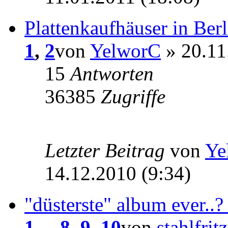
Plattenkaufhäuser in Berl
1
,
2
von
YelworC
» 20.11
15
Antworten
36385
Zugriffe
Letzter Beitrag
von
Ye
14.12.2010 (9:34)
"düsterste" album ever..
1
...
8
,
9
,
10
von
stahlfritz