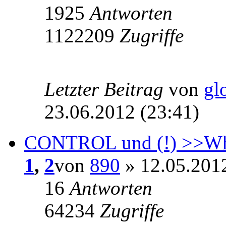
1925
Antworten
1122209
Zugriffe
Letzter Beitrag
von
gl
23.06.2012 (23:41)
CONTROL und (!) >>Whi
1
,
2
von
890
» 12.05.2012
16
Antworten
64234
Zugriffe