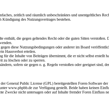
 einfaches, zeitlich und räumlich unbeschränktes und unentgeltliches R
ch Kündigung des Nutzungsvertrages bestehen.
alte enthält, die gegen geltendes Recht oder die guten Sitten verstoßen. 
rwenden.
n gegen diese Nutzungsbedingungen oder anderer im Board veröffentli
in Hausverbot erteilen.
für die Inhalte von Beiträgen übernimmt, die er nicht selbst erstellt 
it zu löschen oder zu sperren.
uändern, sofern sie gegen o. g. Regeln verstoßen oder geeignet sind, 
r der General Public License (GPL) bereitgestellten Foren-Software 
ter www.phpbb.de zur Verfügung gestellt. Beide haben keinen Einflus
te Zwecke nicht untersagen oder auf Inhalte fremder Foren Einfluss n