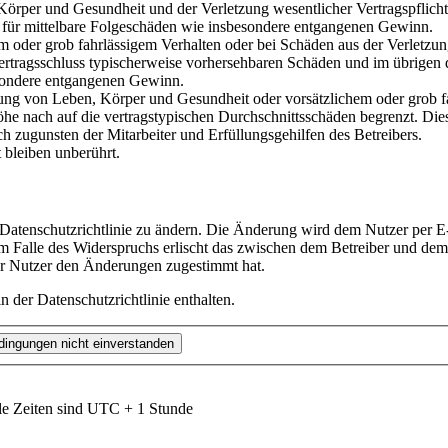
rper und Gesundheit und der Verletzung wesentlicher Vertragspflichten
ch für mittelbare Folgeschäden wie insbesondere entgangenen Gewinn.
em oder grob fahrlässigem Verhalten oder bei Schäden aus der Verletz
i Vertragsschluss typischerweise vorhersehbaren Schäden und im übrigen
besondere entgangenen Gewinn.
ng von Leben, Körper und Gesundheit oder vorsätzlichem oder grob fah
e nach auf die vertragstypischen Durchschnittsschäden begrenzt. Dies
h zugunsten der Mitarbeiter und Erfüllungsgehilfen des Betreibers.
bleiben unberührt.
 Datenschutzrichtlinie zu ändern. Die Änderung wird dem Nutzer per E-
m Falle des Widerspruchs erlischt das zwischen dem Betreiber und dem 
er Nutzer den Änderungen zugestimmt hat.
 der Datenschutzrichtlinie enthalten.
le Zeiten sind UTC + 1 Stunde