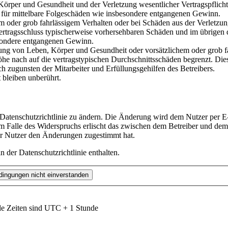
rper und Gesundheit und der Verletzung wesentlicher Vertragspflichten
ch für mittelbare Folgeschäden wie insbesondere entgangenen Gewinn.
em oder grob fahrlässigem Verhalten oder bei Schäden aus der Verletz
i Vertragsschluss typischerweise vorhersehbaren Schäden und im übrigen
besondere entgangenen Gewinn.
ng von Leben, Körper und Gesundheit oder vorsätzlichem oder grob fah
e nach auf die vertragstypischen Durchschnittsschäden begrenzt. Dies
h zugunsten der Mitarbeiter und Erfüllungsgehilfen des Betreibers.
bleiben unberührt.
 Datenschutzrichtlinie zu ändern. Die Änderung wird dem Nutzer per E-
m Falle des Widerspruchs erlischt das zwischen dem Betreiber und dem 
er Nutzer den Änderungen zugestimmt hat.
 der Datenschutzrichtlinie enthalten.
le Zeiten sind UTC + 1 Stunde