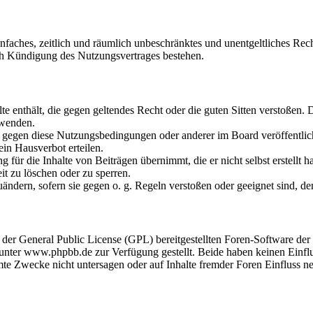
 einfaches, zeitlich und räumlich unbeschränktes und unentgeltliches R
ch Kündigung des Nutzungsvertrages bestehen.
alte enthält, die gegen geltendes Recht oder die guten Sitten verstoßen. 
rwenden.
n gegen diese Nutzungsbedingungen oder anderer im Board veröffentli
in Hausverbot erteilen.
für die Inhalte von Beiträgen übernimmt, die er nicht selbst erstellt 
it zu löschen oder zu sperren.
uändern, sofern sie gegen o. g. Regeln verstoßen oder geeignet sind, 
r der General Public License (GPL) bereitgestellten Foren-Software 
ter www.phpbb.de zur Verfügung gestellt. Beide haben keinen Einflus
te Zwecke nicht untersagen oder auf Inhalte fremder Foren Einfluss n