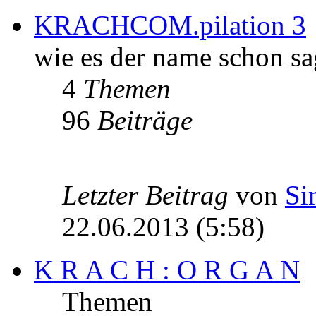
KRACHCOM.pilation 3
wie es der name schon sa
4
Themen
96
Beiträge
Letzter Beitrag
von
Si
22.06.2013 (5:58)
K R A C H : O R G A N
Themen