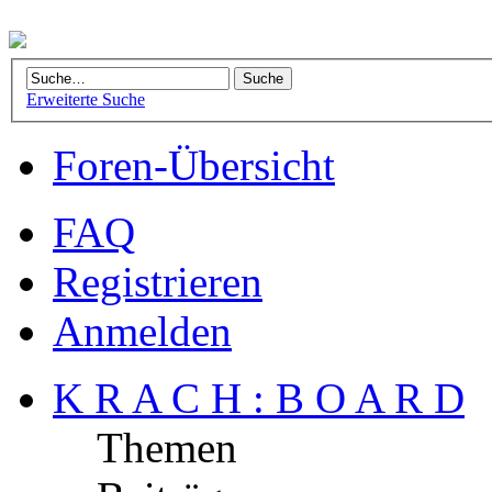
Erweiterte Suche
Foren-Übersicht
FAQ
Registrieren
Anmelden
K R A C H : B O A R D
Themen