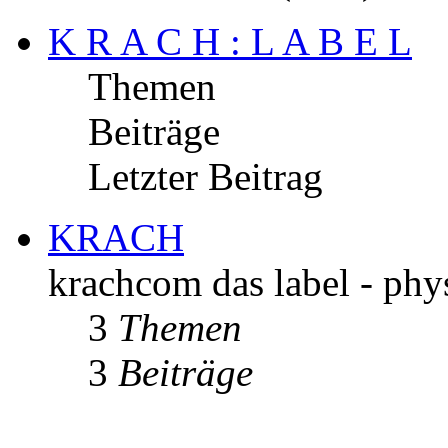
K R A C H : L A B E L
Themen
Beiträge
Letzter Beitrag
KRACH
krachcom das label - phys
3
Themen
3
Beiträge