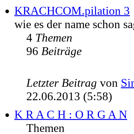
KRACHCOM.pilation 3
wie es der name schon sa
4
Themen
96
Beiträge
Letzter Beitrag
von
Si
22.06.2013 (5:58)
K R A C H : O R G A N
Themen