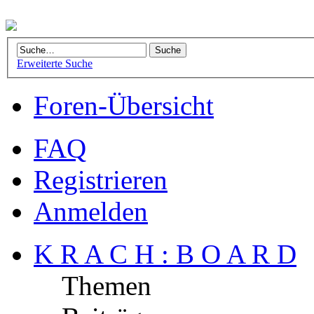
Erweiterte Suche
Foren-Übersicht
FAQ
Registrieren
Anmelden
K R A C H : B O A R D
Themen