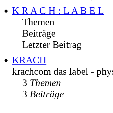
K R A C H : L A B E L
Themen
Beiträge
Letzter Beitrag
KRACH
krachcom das label - phys
3
Themen
3
Beiträge