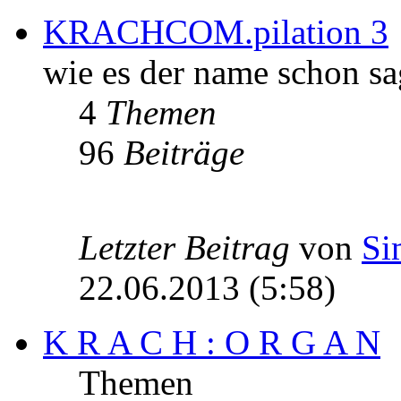
KRACHCOM.pilation 3
wie es der name schon sa
4
Themen
96
Beiträge
Letzter Beitrag
von
Si
22.06.2013 (5:58)
K R A C H : O R G A N
Themen