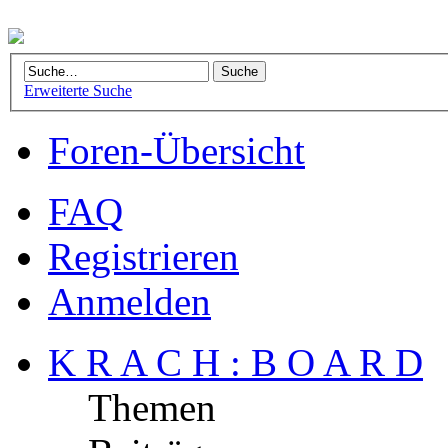
Erweiterte Suche
Foren-Übersicht
FAQ
Registrieren
Anmelden
K R A C H : B O A R D
Themen