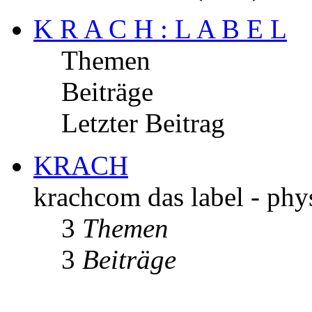
K R A C H : L A B E L
Themen
Beiträge
Letzter Beitrag
KRACH
krachcom das label - phys
3
Themen
3
Beiträge