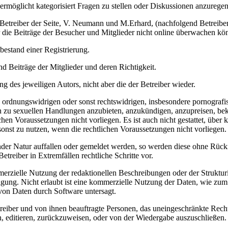
ermöglicht kategorisiert Fragen zu stellen oder Diskussionen anzuregen
ie Betreiber der Seite, V. Neumann und M.Erhard, (nachfolgend Betreibe
er die Beiträge der Besucher und Mitglieder nicht online überwachen kö
bestand einer Registrierung.
d Beiträge der Mitglieder und deren Richtigkeit.
g des jeweiligen Autors, nicht aber die der Betreiber wieder.
en, ordnungswidrigen oder sonst rechtswidrigen, insbesondere pornogra
en zu sexuellen Handlungen anzubieten, anzukündigen, anzupreisen, be
en Voraussetzungen nicht vorliegen. Es ist auch nicht gestattet, über 
r sonst zu nutzen, wenn die rechtlichen Voraussetzungen nicht vorliegen.
nder Natur auffallen oder gemeldet werden, so werden diese ohne Rück
etreiber in Extremfällen rechtliche Schritte vor.
rzielle Nutzung der redaktionellen Beschreibungen oder der Strukturieru
migung. Nicht erlaubt ist eine kommerzielle Nutzung der Daten, wie z
 von Daten durch Software untersagt.
etreiber und von ihnen beauftragte Personen, das uneingeschränkte Rech
n, editieren, zurückzuweisen, oder von der Wiedergabe auszuschließen.