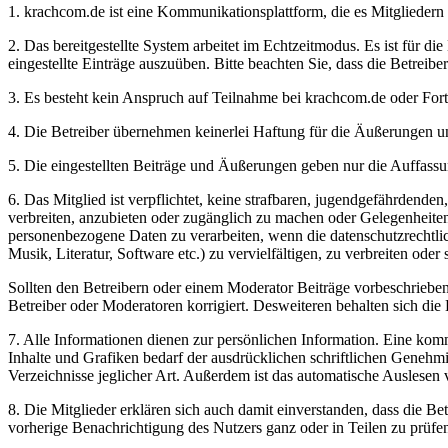
1. krachcom.de ist eine Kommunikationsplattform, die es Mitgliedern 
2. Das bereitgestellte System arbeitet im Echtzeitmodus. Es ist für d
eingestellte Einträge auszuüben. Bitte beachten Sie, dass die Betreib
3. Es besteht kein Anspruch auf Teilnahme bei krachcom.de oder Fort
4. Die Betreiber übernehmen keinerlei Haftung für die Äußerungen un
5. Die eingestellten Beiträge und Äußerungen geben nur die Auffassun
6. Das Mitglied ist verpflichtet, keine strafbaren, jugendgefährdend
verbreiten, anzubieten oder zugänglich zu machen oder Gelegenheit
personenbezogene Daten zu verarbeiten, wenn die datenschutzrechtlich
Musik, Literatur, Software etc.) zu vervielfältigen, zu verbreiten ode
Sollten den Betreibern oder einem Moderator Beiträge vorbeschriebe
Betreiber oder Moderatoren korrigiert. Desweiteren behalten sich die B
7. Alle Informationen dienen zur persönlichen Information. Eine komme
Inhalte und Grafiken bedarf der ausdrücklichen schriftlichen Geneh
Verzeichnisse jeglicher Art. Außerdem ist das automatische Auslesen
8. Die Mitglieder erklären sich auch damit einverstanden, dass die B
vorherige Benachrichtigung des Nutzers ganz oder in Teilen zu prüfe