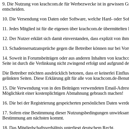
9. Die Nutzung von krachcom.de für Werbezwecke ist in gewissen Grenz
entscheiden.
10. Die Versendung von Daten oder Software, welche Hard- oder Soft
11. Jedes Mitglied ist für die eigenen über krachcom.de übermittelten 
12. Der Nutzer erklärt sich damit einverstanden, dass explizit von i
13. Schadensersatzansprüche gegen die Betreiber können nur bei Vors
14. Soweit in Forumsbeiträgen oder aus anderen Inhalten von krachcom.
Seite ist durch die Verlinkung nicht zwingend erfolgt und aufgrund d
Die Betreiber möchten ausdrücklich betonen, dass er keinerlei Einfluss 
gelinkten Seiten. Diese Erklärung gilt für alle von krachcom.de-Benu
15. Die Verwendung von in den Beiträgen verwendeten Email-Adressen
Möglichkeit einer kostenplichtigen Abmahnung gebrauch machen!
16. Die bei der Registrierung gespeicherten persönlichen Daten werd
17. Sofern eine Bestimmung dieser Nutzungsbedingungen unwirksam ist
Bestimmung am nächsten kommt.
18. Das Mitgliedschaftsverhältnis unterliegt deutschem Recht.