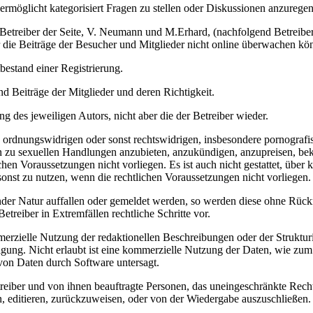
ermöglicht kategorisiert Fragen zu stellen oder Diskussionen anzuregen
ie Betreiber der Seite, V. Neumann und M.Erhard, (nachfolgend Betreibe
er die Beiträge der Besucher und Mitglieder nicht online überwachen kö
bestand einer Registrierung.
d Beiträge der Mitglieder und deren Richtigkeit.
g des jeweiligen Autors, nicht aber die der Betreiber wieder.
en, ordnungswidrigen oder sonst rechtswidrigen, insbesondere pornogra
en zu sexuellen Handlungen anzubieten, anzukündigen, anzupreisen, be
en Voraussetzungen nicht vorliegen. Es ist auch nicht gestattet, über 
r sonst zu nutzen, wenn die rechtlichen Voraussetzungen nicht vorliegen.
nder Natur auffallen oder gemeldet werden, so werden diese ohne Rück
etreiber in Extremfällen rechtliche Schritte vor.
rzielle Nutzung der redaktionellen Beschreibungen oder der Strukturieru
migung. Nicht erlaubt ist eine kommerzielle Nutzung der Daten, wie z
 von Daten durch Software untersagt.
etreiber und von ihnen beauftragte Personen, das uneingeschränkte Rech
n, editieren, zurückzuweisen, oder von der Wiedergabe auszuschließen.