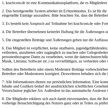
1. krachcom.de ist eine Kommunikationsplattform, die es Mitgliedern 
2. Das bereitgestellte System arbeitet im Echtzeitmodus. Es ist für d
eingestellte Einträge auszuüben. Bitte beachten Sie, dass die Betreib
3. Es besteht kein Anspruch auf Teilnahme bei krachcom.de oder Fort
4. Die Betreiber übernehmen keinerlei Haftung für die Äußerungen un
5. Die eingestellten Beiträge und Äußerungen geben nur die Auffassun
6. Das Mitglied ist verpflichtet, keine strafbaren, jugendgefährdend
verbreiten, anzubieten oder zugänglich zu machen oder Gelegenheit
personenbezogene Daten zu verarbeiten, wenn die datenschutzrechtlich
Musik, Literatur, Software etc.) zu vervielfältigen, zu verbreiten ode
Sollten den Betreibern oder einem Moderator Beiträge vorbeschriebe
Betreiber oder Moderatoren korrigiert. Desweiteren behalten sich die B
7. Alle Informationen dienen zur persönlichen Information. Eine komme
Inhalte und Grafiken bedarf der ausdrücklichen schriftlichen Geneh
Verzeichnisse jeglicher Art. Außerdem ist das automatische Auslesen
8. Die Mitglieder erklären sich auch damit einverstanden, dass die B
vorherige Benachrichtigung des Nutzers ganz oder in Teilen zu prüfe