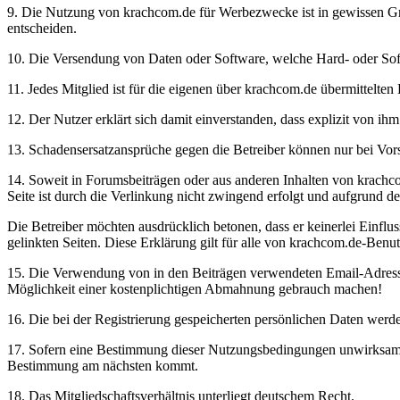
9. Die Nutzung von krachcom.de für Werbezwecke ist in gewissen Grenz
entscheiden.
10. Die Versendung von Daten oder Software, welche Hard- oder Soft
11. Jedes Mitglied ist für die eigenen über krachcom.de übermittelten 
12. Der Nutzer erklärt sich damit einverstanden, dass explizit von i
13. Schadensersatzansprüche gegen die Betreiber können nur bei Vors
14. Soweit in Forumsbeiträgen oder aus anderen Inhalten von krachcom.
Seite ist durch die Verlinkung nicht zwingend erfolgt und aufgrund d
Die Betreiber möchten ausdrücklich betonen, dass er keinerlei Einfluss 
gelinkten Seiten. Diese Erklärung gilt für alle von krachcom.de-Benu
15. Die Verwendung von in den Beiträgen verwendeten Email-Adressen
Möglichkeit einer kostenplichtigen Abmahnung gebrauch machen!
16. Die bei der Registrierung gespeicherten persönlichen Daten werd
17. Sofern eine Bestimmung dieser Nutzungsbedingungen unwirksam ist
Bestimmung am nächsten kommt.
18. Das Mitgliedschaftsverhältnis unterliegt deutschem Recht.