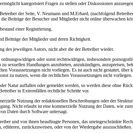
ermöglicht kategorisiert Fragen zu stellen oder Diskussionen anzuregen
ie Betreiber der Seite, V. Neumann und M.Erhard, (nachfolgend Betreibe
er die Beiträge der Besucher und Mitglieder nicht online überwachen kö
bestand einer Registrierung.
d Beiträge der Mitglieder und deren Richtigkeit.
g des jeweiligen Autors, nicht aber die der Betreiber wieder.
en, ordnungswidrigen oder sonst rechtswidrigen, insbesondere pornogra
en zu sexuellen Handlungen anzubieten, anzukündigen, anzupreisen, be
en Voraussetzungen nicht vorliegen. Es ist auch nicht gestattet, über 
r sonst zu nutzen, wenn die rechtlichen Voraussetzungen nicht vorliegen.
nder Natur auffallen oder gemeldet werden, so werden diese ohne Rück
etreiber in Extremfällen rechtliche Schritte vor.
rzielle Nutzung der redaktionellen Beschreibungen oder der Strukturieru
migung. Nicht erlaubt ist eine kommerzielle Nutzung der Daten, wie z
 von Daten durch Software untersagt.
etreiber und von ihnen beauftragte Personen, das uneingeschränkte Rech
n, editieren, zurückzuweisen, oder von der Wiedergabe auszuschließen.