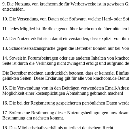
9. Die Nutzung von krachcom.de für Werbezwecke ist in gewissen Grenz
entscheiden.
10. Die Versendung von Daten oder Software, welche Hard- oder Soft
11. Jedes Mitglied ist für die eigenen über krachcom.de übermittelten 
12. Der Nutzer erklärt sich damit einverstanden, dass explizit von i
13. Schadensersatzansprüche gegen die Betreiber können nur bei Vors
14. Soweit in Forumsbeiträgen oder aus anderen Inhalten von krachcom.
Seite ist durch die Verlinkung nicht zwingend erfolgt und aufgrund d
Die Betreiber möchten ausdrücklich betonen, dass er keinerlei Einfluss 
gelinkten Seiten. Diese Erklärung gilt für alle von krachcom.de-Benu
15. Die Verwendung von in den Beiträgen verwendeten Email-Adressen
Möglichkeit einer kostenplichtigen Abmahnung gebrauch machen!
16. Die bei der Registrierung gespeicherten persönlichen Daten werd
17. Sofern eine Bestimmung dieser Nutzungsbedingungen unwirksam ist
Bestimmung am nächsten kommt.
18. Das Mitgliedschaftsverhältnis unterliegt deutschem Recht.