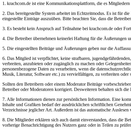
1. krachcom.de ist eine Kommunikationsplattform, die es Mitgliedern 
2. Das bereitgestellte System arbeitet im Echtzeitmodus. Es ist für d
eingestellte Einträge auszuüben. Bitte beachten Sie, dass die Betreib
3. Es besteht kein Anspruch auf Teilnahme bei krachcom.de oder Fort
4. Die Betreiber übernehmen keinerlei Haftung für die Äußerungen un
5. Die eingestellten Beiträge und Äußerungen geben nur die Auffassun
6. Das Mitglied ist verpflichtet, keine strafbaren, jugendgefährdend
verbreiten, anzubieten oder zugänglich zu machen oder Gelegenheit
personenbezogene Daten zu verarbeiten, wenn die datenschutzrechtlich
Musik, Literatur, Software etc.) zu vervielfältigen, zu verbreiten ode
Sollten den Betreibern oder einem Moderator Beiträge vorbeschriebe
Betreiber oder Moderatoren korrigiert. Desweiteren behalten sich die B
7. Alle Informationen dienen zur persönlichen Information. Eine komme
Inhalte und Grafiken bedarf der ausdrücklichen schriftlichen Geneh
Verzeichnisse jeglicher Art. Außerdem ist das automatische Auslesen
8. Die Mitglieder erklären sich auch damit einverstanden, dass die B
vorherige Benachrichtigung des Nutzers ganz oder in Teilen zu prüfe