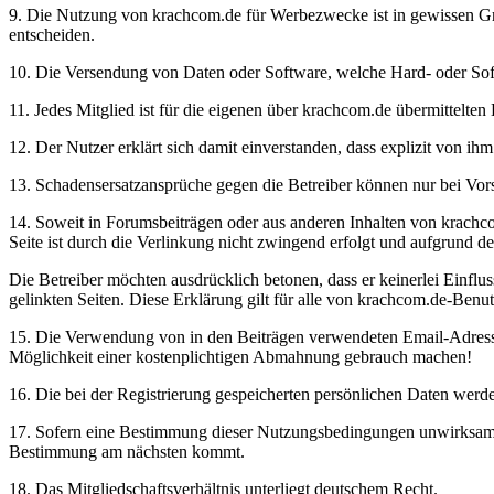
9. Die Nutzung von krachcom.de für Werbezwecke ist in gewissen Grenz
entscheiden.
10. Die Versendung von Daten oder Software, welche Hard- oder Soft
11. Jedes Mitglied ist für die eigenen über krachcom.de übermittelten 
12. Der Nutzer erklärt sich damit einverstanden, dass explizit von i
13. Schadensersatzansprüche gegen die Betreiber können nur bei Vors
14. Soweit in Forumsbeiträgen oder aus anderen Inhalten von krachcom.
Seite ist durch die Verlinkung nicht zwingend erfolgt und aufgrund d
Die Betreiber möchten ausdrücklich betonen, dass er keinerlei Einfluss 
gelinkten Seiten. Diese Erklärung gilt für alle von krachcom.de-Benu
15. Die Verwendung von in den Beiträgen verwendeten Email-Adressen
Möglichkeit einer kostenplichtigen Abmahnung gebrauch machen!
16. Die bei der Registrierung gespeicherten persönlichen Daten werd
17. Sofern eine Bestimmung dieser Nutzungsbedingungen unwirksam ist
Bestimmung am nächsten kommt.
18. Das Mitgliedschaftsverhältnis unterliegt deutschem Recht.