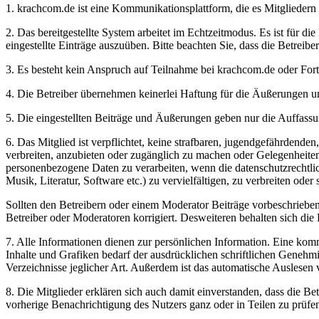
1. krachcom.de ist eine Kommunikationsplattform, die es Mitgliedern 
2. Das bereitgestellte System arbeitet im Echtzeitmodus. Es ist für d
eingestellte Einträge auszuüben. Bitte beachten Sie, dass die Betreib
3. Es besteht kein Anspruch auf Teilnahme bei krachcom.de oder Fort
4. Die Betreiber übernehmen keinerlei Haftung für die Äußerungen un
5. Die eingestellten Beiträge und Äußerungen geben nur die Auffassun
6. Das Mitglied ist verpflichtet, keine strafbaren, jugendgefährdend
verbreiten, anzubieten oder zugänglich zu machen oder Gelegenheit
personenbezogene Daten zu verarbeiten, wenn die datenschutzrechtlich
Musik, Literatur, Software etc.) zu vervielfältigen, zu verbreiten ode
Sollten den Betreibern oder einem Moderator Beiträge vorbeschriebe
Betreiber oder Moderatoren korrigiert. Desweiteren behalten sich die B
7. Alle Informationen dienen zur persönlichen Information. Eine komme
Inhalte und Grafiken bedarf der ausdrücklichen schriftlichen Geneh
Verzeichnisse jeglicher Art. Außerdem ist das automatische Auslesen
8. Die Mitglieder erklären sich auch damit einverstanden, dass die B
vorherige Benachrichtigung des Nutzers ganz oder in Teilen zu prüfe