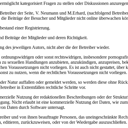
ermöglicht kategorisiert Fragen zu stellen oder Diskussionen anzuregen
ie Betreiber der Seite, V. Neumann und M.Erhard, (nachfolgend Betreibe
er die Beiträge der Besucher und Mitglieder nicht online überwachen kö
bestand einer Registrierung.
d Beiträge der Mitglieder und deren Richtigkeit.
g des jeweiligen Autors, nicht aber die der Betreiber wieder.
en, ordnungswidrigen oder sonst rechtswidrigen, insbesondere pornogra
en zu sexuellen Handlungen anzubieten, anzukündigen, anzupreisen, be
en Voraussetzungen nicht vorliegen. Es ist auch nicht gestattet, über 
r sonst zu nutzen, wenn die rechtlichen Voraussetzungen nicht vorliegen.
nder Natur auffallen oder gemeldet werden, so werden diese ohne Rück
etreiber in Extremfällen rechtliche Schritte vor.
rzielle Nutzung der redaktionellen Beschreibungen oder der Strukturieru
migung. Nicht erlaubt ist eine kommerzielle Nutzung der Daten, wie z
 von Daten durch Software untersagt.
etreiber und von ihnen beauftragte Personen, das uneingeschränkte Rech
n, editieren, zurückzuweisen, oder von der Wiedergabe auszuschließen.