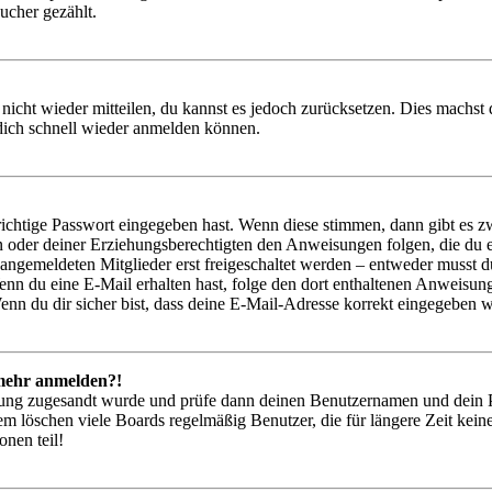
ucher gezählt.
 nicht wieder mitteilen, du kannst es jedoch zurücksetzen. Dies machs
 dich schnell wieder anmelden können.
richtige Passwort eingegeben hast. Wenn diese stimmen, dann gibt es
ern oder deiner Erziehungsberechtigten den Anweisungen folgen, die du e
 angemeldeten Mitglieder erst freigeschaltet werden – entweder musst du
. Wenn du eine E-Mail erhalten hast, folge den dort enthaltenen Anweis
nn du dir sicher bist, dass deine E-Mail-Adresse korrekt eingegeben w
t mehr anmelden?!
rierung zugesandt wurde und prüfe dann deinen Benutzernamen und dein 
em löschen viele Boards regelmäßig Benutzer, die für längere Zeit kei
onen teil!